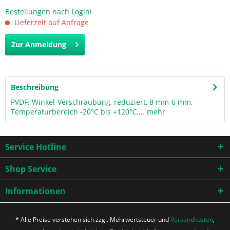
Bestellungen nach Login!
Lieferzeit auf Anfrage
Zur Anmeldung
Beschreibung
PVDF: Winkel-Verschraubung, reduziert, 8 mm-6 mm,
Temperaturbereich -20°C bis +120°C,...
mehr
Service Hotline
Shop Service
Informationen
* Alle Preise verstehen sich zzgl. Mehrwertsteuer und
Versandkosten
,