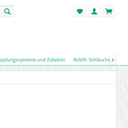
upplungssysteme und Zubehör
Rv500: Schläuche, Rohre
