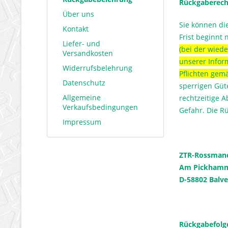
Rückgaberech
Über uns
Sie können di
Kontakt
Frist beginnt 
Liefer- und
(bei der wiede
Versandkosten
unserer Infor
Widerrufsbelehrung
Pflichten gem
Datenschutz
sperrigen Güt
Allgemeine
rechtzeitige 
Verkaufsbedingungen
Gefahr. Die R
Impressum
ZTR-Rossma
Am Pickhamm
D-58802 Balve
Rückgabefolg