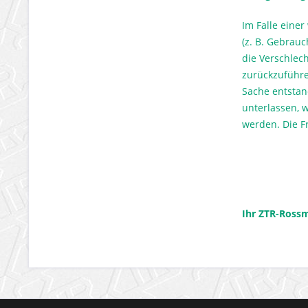
Im Falle eine
(z. B. Gebrau
die Verschlec
zurückzuführe
Sache entstan
unterlassen, 
werden. Die F
Ihr ZTR-Ros