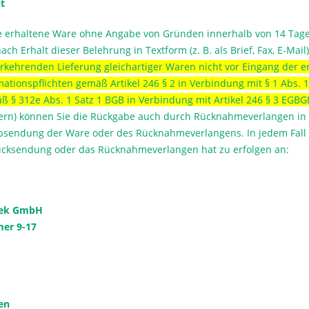
t
e erhaltene Ware ohne Angabe von Gründen innerhalb von 14 Tag
nach Erhalt dieser Belehrung in Textform (z. B. als Brief, Fax, E-Ma
rkehrenden Lieferung gleichartiger Waren nicht vor Eingang der er
mationspflichten gemäß Artikel 246 § 2 in Verbindung mit § 1 Abs.
äß § 312e Abs. 1 Satz 1 BGB in Verbindung mit Artikel 246 § 3 EGBG
ern) können Sie die Rückgabe auch durch Rücknahmeverlangen in T
Absendung der Ware oder des Rücknahmeverlangens. In jedem Fall 
ücksendung oder das Rücknahmeverlangen hat zu erfolgen an:
nek GmbH
er 9-17
en