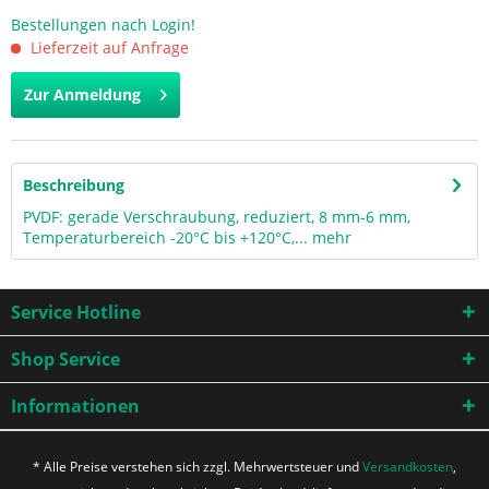
Bestellungen nach Login!
Lieferzeit auf Anfrage
Zur Anmeldung
Beschreibung
PVDF: gerade Verschraubung, reduziert, 8 mm-6 mm,
Temperaturbereich -20°C bis +120°C,...
mehr
Service Hotline
Shop Service
Informationen
* Alle Preise verstehen sich zzgl. Mehrwertsteuer und
Versandkosten
,