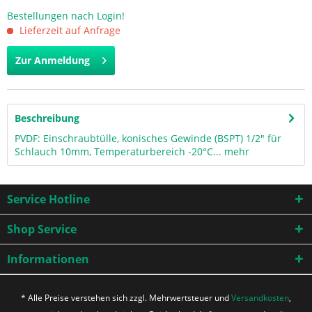
Bestellungen nach Login!
Lieferzeit auf Anfrage
Zur Anmeldung
Beschreibung
PVDF: Einschraubtülle, konisches Gewinde (BSPT) 1/2" für
Schlauch 10mm, Temperaturbereich -20°C...
mehr
Service Hotline
Shop Service
Informationen
* Alle Preise verstehen sich zzgl. Mehrwertsteuer und
Versandkosten
,