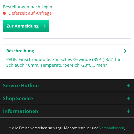
Bestellungen nach Login!
Lieferzeit auf Anfrage
Zur Anmeldung
Beschreibung
PVDF: Einschraubtülle, konisches Gewinde (BSPT) 3/4" für
Schlauch 10mm, Temperaturbereich -20°C...
mehr
Service Hotline
Shop Service
Informationen
* Alle Preise verstehen sich zzgl. Mehrwertsteuer und
Versandkosten
,