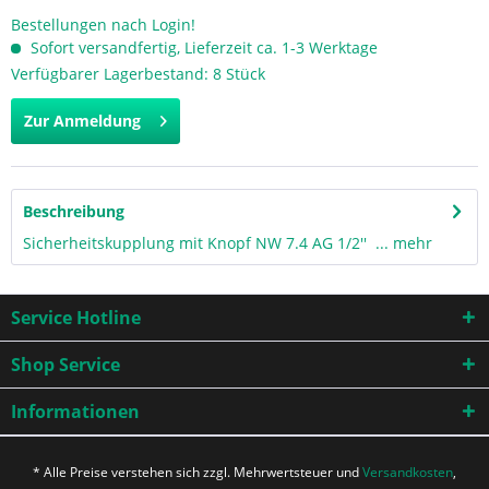
Bestellungen nach Login!
Sofort versandfertig, Lieferzeit ca. 1-3 Werktage
Verfügbarer Lagerbestand: 8 Stück
Zur Anmeldung
Beschreibung
Sicherheitskupplung mit Knopf NW 7.4 AG 1/2'' ...
mehr
Service Hotline
Shop Service
Informationen
* Alle Preise verstehen sich zzgl. Mehrwertsteuer und
Versandkosten
,