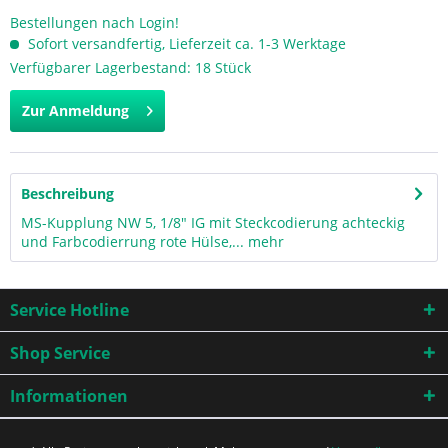
Bestellungen nach Login!
Sofort versandfertig, Lieferzeit ca. 1-3 Werktage
Verfügbarer Lagerbestand: 18 Stück
Zur Anmeldung
Beschreibung
MS-Kupplung NW 5, 1/8" IG mit Steckcodierung achteckig
und Farbcodierrung rote Hülse,...
mehr
Service Hotline
Shop Service
Informationen