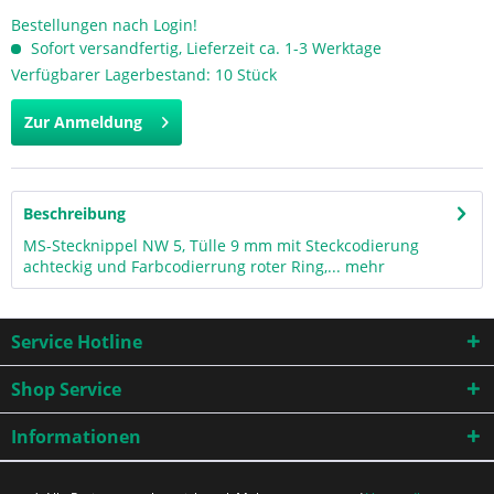
Bestellungen nach Login!
Sofort versandfertig, Lieferzeit ca. 1-3 Werktage
Verfügbarer Lagerbestand: 10 Stück
Zur Anmeldung
Beschreibung
MS-Stecknippel NW 5, Tülle 9 mm mit Steckcodierung
achteckig und Farbcodierrung roter Ring,...
mehr
Service Hotline
Shop Service
Informationen