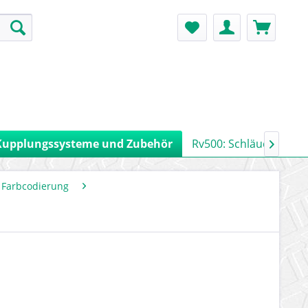
Kupplungssysteme und Zubehör
Rv500: Schläuche, Ro

 Farbcodierung