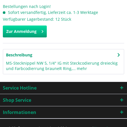
Bestellungen nach Login!
Sofort versandfertig, Lieferzeit ca. 1-3 Werktage
Verfügbarer Lagerbestand: 12 Stück
Zur Anmeldung
Beschreibung
MS-Stecknippel NW 5, 1/4" IG mit Steckcodierung dreieckig
und Farbcodierrung brauneR Ring,...
mehr
Service Hotline
Shop Service
Informationen