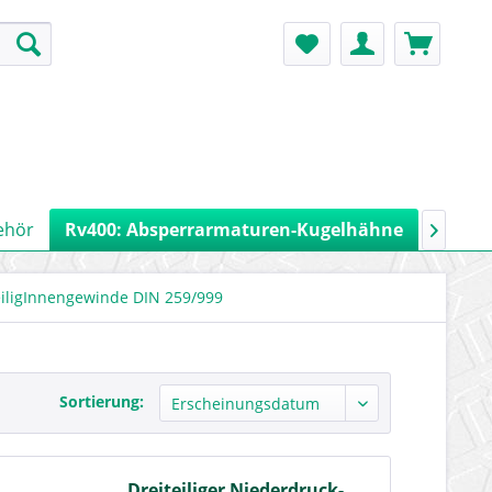
ehör
Rv400: Absperrarmaturen-Kugelhähne
Rv900:

eiligInnengewinde DIN 259/999
Sortierung:
Dreiteiliger Niederdruck-