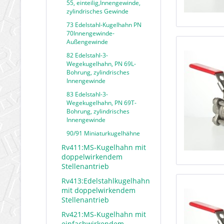
55, einteilig,Innengewinde,
zylindrisches Gewinde
73 Edelstahl-Kugelhahn PN
70Innengewinde-
Außengewinde
82 Edelstahl-3-
Wegekugelhahn, PN 69L-
Bohrung, zylindrisches
Innengewinde
83 Edelstahl-3-
Wegekugelhahn, PN 69T-
Bohrung, zylindrisches
Innengewinde
90/91 Miniaturkugelhähne
Rv411:MS-Kugelhahn mit
doppelwirkendem
Stellenantrieb
Rv413:Edelstahlkugelhahn
mit doppelwirkendem
Stellenantrieb
Rv421:MS-Kugelhahn mit
einfachwirkendem