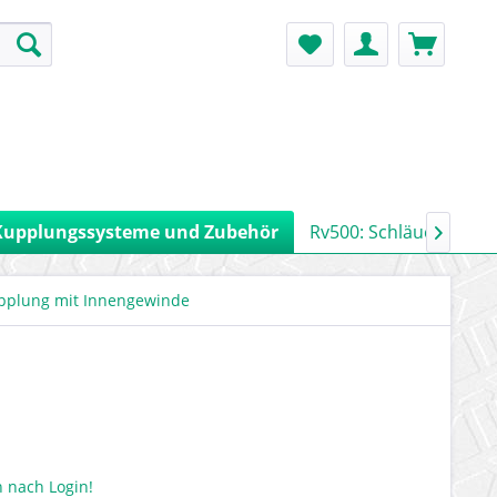
Kupplungssysteme und Zubehör
Rv500: Schläuche, Ro

pplung mit Innengewinde
 nach Login!