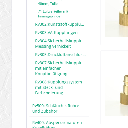
40mm, Tülle
71 Luftverteiler mit
Innengewinde
Rv302:Kunststoffkupplungen
Rv303:VA-Kupplungen
Rv304:Sicherheitskupplungen
Messing vernickelt
Rv305:Druckluftanschlusssystem
Rv307:Sicherheitskupplung
mit einfacher
Knopfbetätigung
Rv308:Kupplungssystem
mit Steck- und
Farbcodierung
Rv500: Schläuche, Rohre
und Zubehör
Rv400: Absperrarmaturen-
Kugelhähne