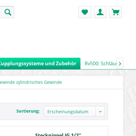
Kupplungssysteme und Zubehör
Rv500: Schläuche, Ro

gewinde zylindrisches Gewinde
Sortierung:
Stecknippel IG 1/2''