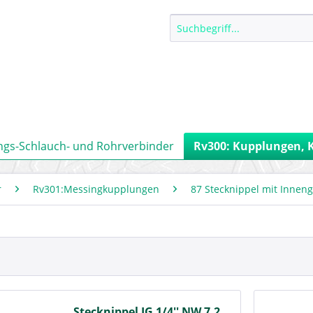
ngs-Schlauch- und Rohrverbinder
Rv300: Kupplungen, 
r
Rv301:Messingkupplungen
87 Stecknippel mit Innen
Stecknippel IG 1/4'' NW 7,2