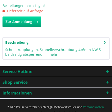
Bestellungen nach Login!
Lieferzeit auf Anfrage
Zur Anmeldung
Beschreibung
Schnellkupplung m. Schnellverschraubung 4x6mm NW 5
beidseitig absperrend ...
mehr
Service Hotline
Shop Service
Informationen
* Alle Preise verstehen sich zzgl. Mehrwertsteuer und
Versandkosten
,