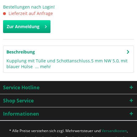
Bestellungen nach Login!
Lieferzeit auf Anfrage
Zur Anmeldung
Beschreibung
Kupplung mit Tülle und Schottanschluss.5 mm NW 5.0, mit
blauer Hülse ...
mehr
Service Hotline
Shop Service
Informationen
* Alle Preise verstehen sich zzgl. Mehrwertsteuer und
Versandkosten
,