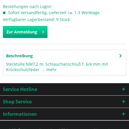
Bestellungen nach Login!
Sofort versandfertig, Lieferzeit ca. 1-3 Werktage
Verfügbarer Lagerbestand: 9 Stück
Zur Anmeldung
Beschreibung
Stecktülle NW7,2 m. Schlauchanschluß f. 6/4 mm mit
Knickschutzfeder ...
mehr
Service Hotline
Shop Service
Informationen