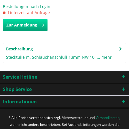
Bestellungen nach Login!
Lieferzeit auf Anfrage
Zur Anmeldung
Beschreibung
Stecktülle m. Schlauchanschluß 13mm NW 10 ...
mehr
Service Hotline
Shop Service
Informationen
* Alle Preise verstehen sich zzgl. Mehrwertsteuer und
Versandkosten
,
wenn nicht anders beschrieben. Bei Auslandslieferungen werden die