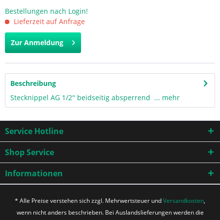
Bestellungen nach Login!
Lieferzeit auf Anfrage
Zur Anmeldung
Beschreibung
Stecknippel AG 1/2'' beidseitig absperrend ...
mehr
Service Hotline
Shop Service
Informationen
* Alle Preise verstehen sich zzgl. Mehrwertsteuer und
Versandkosten
,
wenn nicht anders beschrieben. Bei Auslandslieferungen werden die