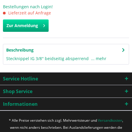
Bestellungen nach Login!
Lieferzeit auf Anfrage
Zur Anmeldung
Beschreibung
Stecknippel IG 3/8'' beidseitig absperrend ...
mehr
Service Hotline
Shop Service
Informationen
* Alle Preise verstehen sich zzgl. Mehrwertsteuer und
Versandkosten
,
wenn nicht anders beschrieben. Bei Auslandslieferungen werden die