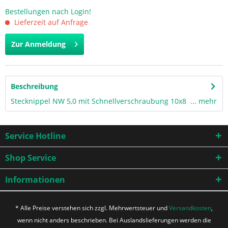
Bestellungen nach Login!
Lieferzeit auf Anfrage
Zur Anmeldung
Beschreibung
Stecknippel NW 5,0 mit Schnellverschraubung 10x8 ...
mehr
Service Hotline
Shop Service
Informationen
* Alle Preise verstehen sich zzgl. Mehrwertsteuer und
Versandkosten
,
wenn nicht anders beschrieben. Bei Auslandslieferungen werden die