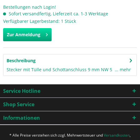
Bestellungen nach Login!
Sofort versandfertig, Lieferzeit ca. 1-3 Werktage
Verfügbarer Lagerbestand: 1 Stück
Zur Anmeldung
Beschreibung
Stecker mit Tülle und Schottanschluss 9 mm NW 5 ...
mehr
Service Hotline
Shop Service
Informationen
* Alle Preise verstehen sich zzgl. Mehrwertsteuer und
Versandkosten
,