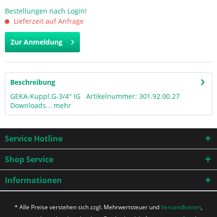
Bestellungen nach Login!
Lieferzeit auf Anfrage
Zur Anmeldung
Beschreibung
GEKA-Kuppl.G-3/4'' IG Artikelnummer: 301.92.00.27
Downloads...
mehr
Service Hotline
Shop Service
Informationen
* Alle Preise verstehen sich zzgl. Mehrwertsteuer und
Versandkosten
,