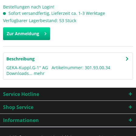
Bestellungen nach Login!
Sofort versandfertig, Lieferzeit ca. 1-3 Werktage
Verfügbarer Lagerbestand: 53 Stück
Zur Anmeldung
Beschreibung
GEKA-Kuppl.G-1'' AG Artikelnummer: 301.93.00.34
Downloads...
mehr
Service Hotline
Shop Service
Informationen