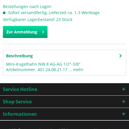
Bestellungen nach Login!
Sofort versandfertig, Lieferzeit ca. 1-3 Werktage
Verfügbarer Lagerbestand: 23 Stück
Zur Anmeldung
Beschreibung
Mini-Kugelhahn NW 8 AG-AG 1/2''-3/8''
Artikelnummer: 401.24.08.21.17 ...
mehr
Service Hotline
Shop Service
Informationen