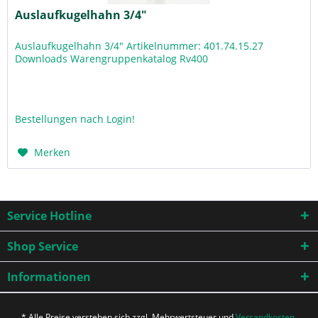
Auslaufkugelhahn 3/4"
Auslaufkugelhahn 3/4" Artikelnummer: 401.74.15.27
Downloads Warengruppenkatalog Rv400
Bestellungen nach Login!
Merken
Service Hotline
Shop Service
Informationen
* Alle Preise verstehen sich zzgl. Mehrwertsteuer und
Versandkosten
,