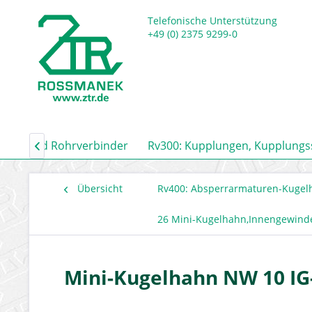
Telefonische Unterstützung
+49 (0) 2375 9299-0
auch- und Rohrverbinder
Rv300: Kupplungen, Kupplung

Übersicht
Rv400: Absperrarmaturen-Kugel
26 Mini-Kugelhahn,Innengewind
Mini-Kugelhahn NW 10 IG