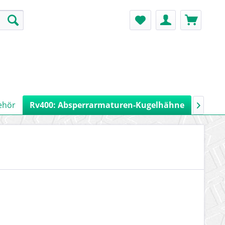
ehör
Rv400: Absperrarmaturen-Kugelhähne
Rv900:
