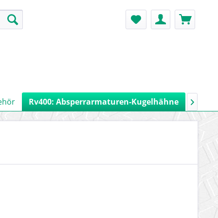
ehör
Rv400: Absperrarmaturen-Kugelhähne
Rv900:
