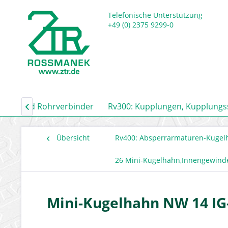
Telefonische Unterstützung
+49 (0) 2375 9299-0
auch- und Rohrverbinder
Rv300: Kupplungen, Kupplung

Übersicht
Rv400: Absperrarmaturen-Kugel
26 Mini-Kugelhahn,Innengewind
Mini-Kugelhahn NW 14 IG