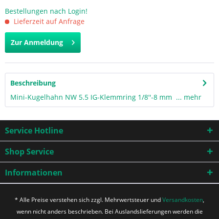
Bestellungen nach Login!
Lieferzeit auf Anfrage
Zur Anmeldung
Beschreibung
Mini-Kugelhahn NW 5.5 IG-Klemmring 1/8''-8 mm ...
mehr
Service Hotline
Shop Service
Informationen
* Alle Preise verstehen sich zzgl. Mehrwertsteuer und
Versandkosten
,
wenn nicht anders beschrieben. Bei Auslandslieferungen werden die