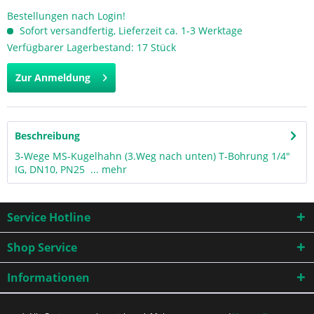
Bestellungen nach Login!
Sofort versandfertig, Lieferzeit ca. 1-3 Werktage
Verfügbarer Lagerbestand: 17 Stück
Zur Anmeldung
Beschreibung
3-Wege MS-Kugelhahn (3.Weg nach unten) T-Bohrung 1/4"
IG, DN10, PN25 ...
mehr
Service Hotline
Shop Service
Informationen