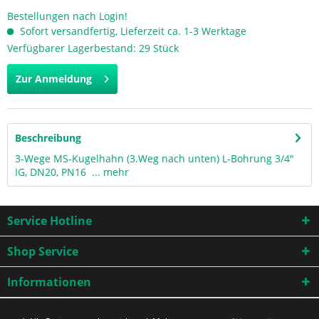
Bestellungen nach Login!
Sofort versandfertig, Lieferzeit ca. 1-3 Werktage
Verfügbarer Lagerbestand: 29 Stück
Zur Anmeldung
Beschreibung
3-Wege MS-Kugelhahn (3.Weg nach unten) L-Bohrung 3/4"
IG, DN20, PN16 ...
mehr
Service Hotline
Shop Service
Informationen