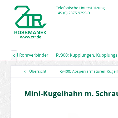
Telefonische Unterstützung
+49 (0) 2375 9299-0
auch- und Rohrverbinder
Rv300: Kupplungen, Kupplung

Übersicht
Rv400: Absperrarmaturen-Kugel
Mini-Kugelhahn m. Schra