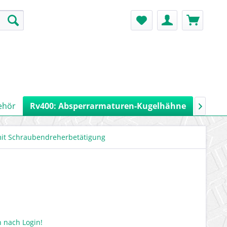
ehör
Rv400: Absperrarmaturen-Kugelhähne
Rv900:

it Schraubendreherbetätigung
 nach Login!