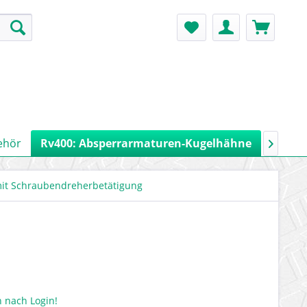
ehör
Rv400: Absperrarmaturen-Kugelhähne
Rv900:

it Schraubendreherbetätigung
 nach Login!