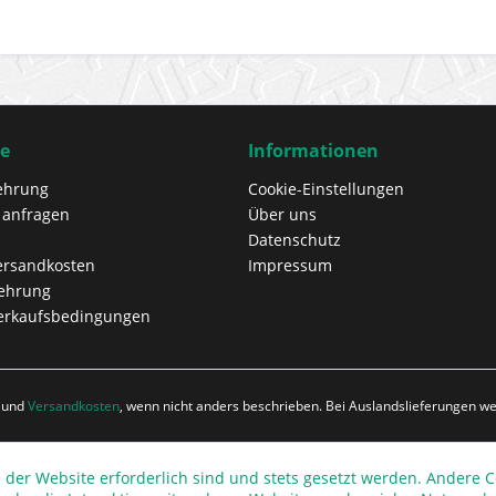
ce
Informationen
ehrung
Cookie-Einstellungen
 anfragen
Über uns
Datenschutz
Versandkosten
Impressum
lehrung
erkaufsbedingungen
r und
Versandkosten
, wenn nicht anders beschrieben. Bei Auslandslieferungen 
 der Website erforderlich sind und stets gesetzt werden. Andere C