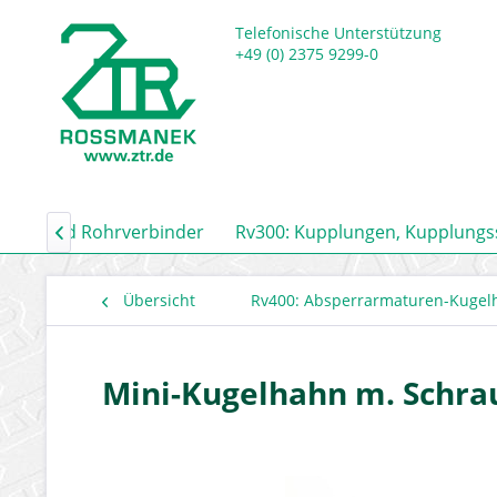
Telefonische Unterstützung
+49 (0) 2375 9299-0
auch- und Rohrverbinder
Rv300: Kupplungen, Kupplung

Übersicht
Rv400: Absperrarmaturen-Kugel
Mini-Kugelhahn m. Schra