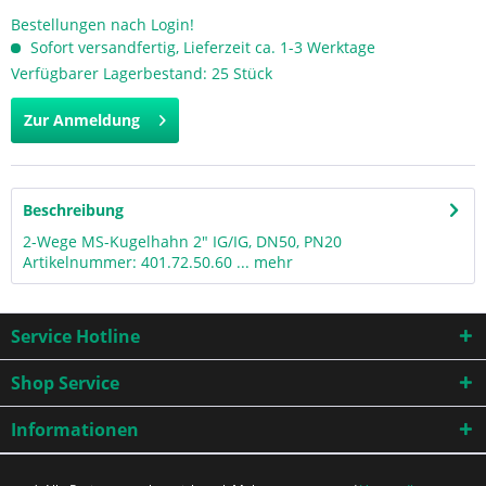
Bestellungen nach Login!
Sofort versandfertig, Lieferzeit ca. 1-3 Werktage
Verfügbarer Lagerbestand: 25 Stück
Zur Anmeldung
Beschreibung
2-Wege MS-Kugelhahn 2" IG/IG, DN50, PN20
Artikelnummer: 401.72.50.60 ...
mehr
Service Hotline
Shop Service
Informationen