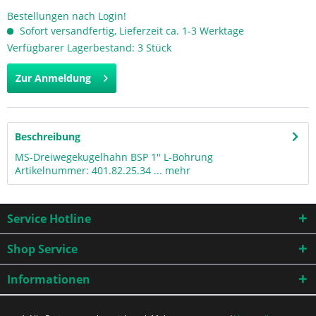
Bestellungen nach Login!
Sofort versandfertig, Lieferzeit ca. 1-3 Werktage
Verfügbarer Lagerbestand: 3 Stück
Zur Anmeldung
Beschreibung
MS-Dreiwegekugelhahn BSP 1'' L-Bohrung
Artikelnummer: 401.82.25.34 ...
mehr
Service Hotline
Shop Service
Informationen