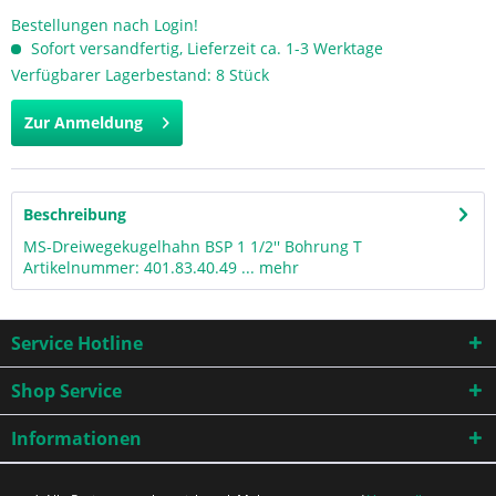
Bestellungen nach Login!
Sofort versandfertig, Lieferzeit ca. 1-3 Werktage
Verfügbarer Lagerbestand: 8 Stück
Zur Anmeldung
Beschreibung
MS-Dreiwegekugelhahn BSP 1 1/2'' Bohrung T
Artikelnummer: 401.83.40.49 ...
mehr
Service Hotline
Shop Service
Informationen