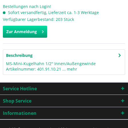
Bestellungen nach Login!
Sofort versandfertig, Lieferzeit ca. 1-3 Werktage
Verfügbarer Lagerbestand: 203 Stück
Zur Anmeldung
Beschreibung
MS-Mini-Kugelhahn 1/2'' Innen/Außengewinde
Artikelnummer: 401.91.10.21 ...
mehr
Service Hotline
Shop Service
Informationen