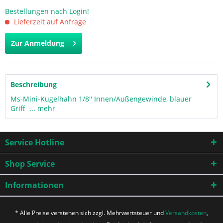
Bestellungen nach Login!
Lieferzeit auf Anfrage
Zur Anmeldung
Beschreibung
Ms-Mini-Kugelhahn 1/8'' Innen/Außengewinde, blauer
Griff ...
mehr
Service Hotline
Shop Service
Informationen
* Alle Preise verstehen sich zzgl. Mehrwertsteuer und
Versandkosten
,